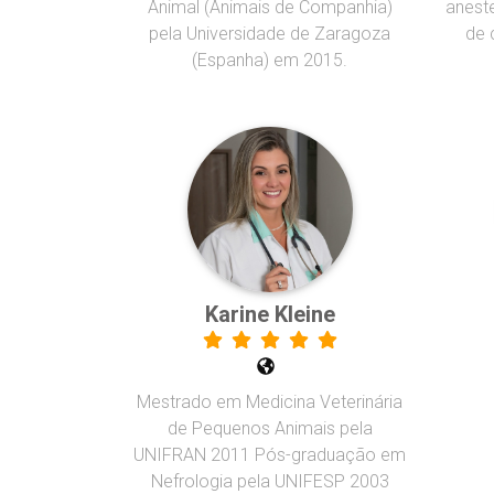
Animal (Animais de Companhia)
aneste
pela Universidade de Zaragoza
de 
(Espanha) em 2015.
Karine Kleine
Mestrado em Medicina Veterinária
de Pequenos Animais pela
UNIFRAN 2011 Pós-graduação em
Nefrologia pela UNIFESP 2003