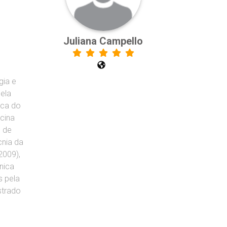
Juliana Campello
gia e
pela
ica do
cina
e de
cnia da
2009),
nica
s pela
trado