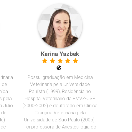
Karina Yazbek
inaria
Possui graduação em Medicina
l de
Veterinaria pela Universidade
nica
Paulista (1999), Residência no
s pela
Hospital Veterinário da FMVZ-USP
a Julio
(2000-2002) e doutorado em Clínica
 de
Cirúrgica Veterinária pela
tu)
Universidade de São Paulo (2005).
 de
Foi professora de Anestesilogia do