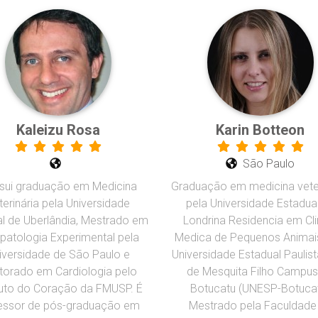
Kaleizu Rosa
Karin Botteon
São Paulo
sui graduação em Medicina
Graduação em medicina veter
terinária pela Universidade
pela Universidade Estadua
l de Uberlândia, Mestrado em
Londrina Residencia em Cli
opatologia Experimental pela
Medica de Pequenos Animai
iversidade de São Paulo e
Universidade Estadual Paulist
torado em Cardiologia pelo
de Mesquita Filho Campus
tuto do Coração da FMUSP. É
Botucatu (UNESP-Botuca
essor de pós-graduação em
Mestrado pela Faculdade