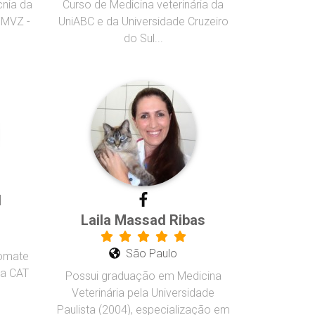
cnia da
Curso de Medicina veterinária da
FMVZ -
UniABC e da Universidade Cruzeiro
do Sul...
d
Laila Massad Ribas
São Paulo
lomate
da CAT
Possui graduação em Medicina
Veterinária pela Universidade
Paulista (2004), especialização em