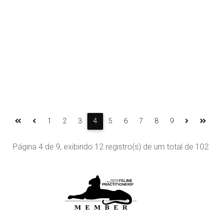
Anterior
Próxima
1
2
3
4
5
6
7
8
9
Página 4 de 9, exibindo 12 registro(s) de um total de 102