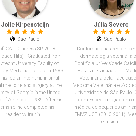
Jolle Kirpensteijn
Júlia Severo
São Paulo
São Paulo
of. CAT Congress SP 2018
Doutoranda na área de aler
idado Hills) - Graduated from
dermatologia veterinária 
Utrecht University Faculty of
Pontifícia Universidade Catól
nary Medicine, Holland in 1988
Paraná. Graduada em Medi
inished an internship in small
Veterinária pela Faculdad
l medicine and surgery at the
Medicina Veterinária e Zoote
rsity of Georgia in the United
Universidade de São Paulo (
 of America in 1989. After his
com Especialização em clí
ternship, he completed his
médica de pequenos animai
residency trainin...
FMVZ-USP (2010-2011). Mes
em ciên...