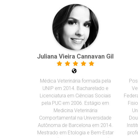
Juliana Vieira Cannavan Gil
Médica Veterinária formada pela
Pos
UNIP em 2014. Bacharelado e
Ve
Licenciatura em Ciências Sociais
Federa
pela PUC em 2006. Estágio em
Fisi
Medicina Veterinária
Un
Comportamental na Universidade
Dou
Autônoma de Barcelona em 2014.
Insti
Mestrado em Etologia e Bem-Estar
prof