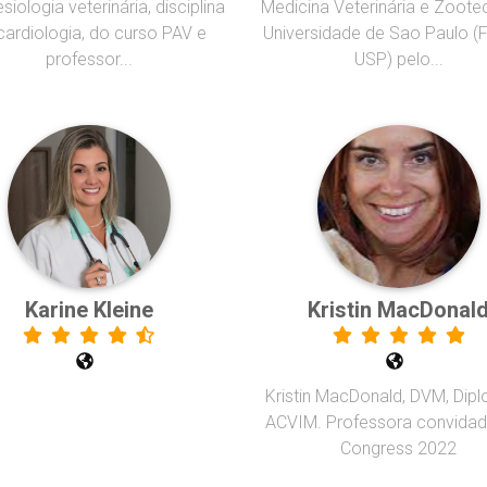
siologia veterinária, disciplina
Medicina Veterinária e Zoote
cardiologia, do curso PAV e
Universidade de Sao Paulo (
professor...
USP) pelo...
Karine Kleine
Kristin MacDonal
Kristin MacDonald, DVM, Dip
ACVIM. Professora convida
Congress 2022