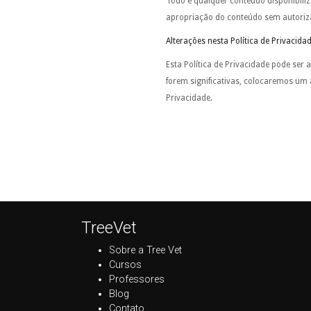
Todo e qualquer conteúdo disponibiliz
apropriação do conteúdo sem autoriz
Alterações nesta Política de Privacida
Esta Política de Privacidade pode ser 
forem significativas, colocaremos um a
Privacidade.
TreeVet
Sobre a Tree Vet
Cursos
Professores
Blog
Contato