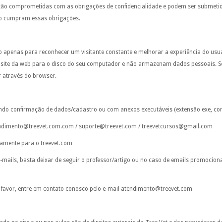
ão comprometidas com as obrigações de confidencialidade e podem ser submetida
ão cumpram essas obrigações.
ito apenas para reconhecer um visitante constante e melhorar a experiência do us
 site da web para o disco do seu computador e não armazenam dados pessoais. Se
 através do browser.
ando confirmação de dados/cadastro ou com anexos executáveis (extensão exe, com,
ndimento@treevet.com.com / suporte@treevet.com / treevetcursos@gmail.com
tamente para o treevet.com
-mails, basta deixar de seguir o professor/artigo ou no caso de emails promocion
 favor, entre em contato conosco pelo e-mail atendimento@treevet.com