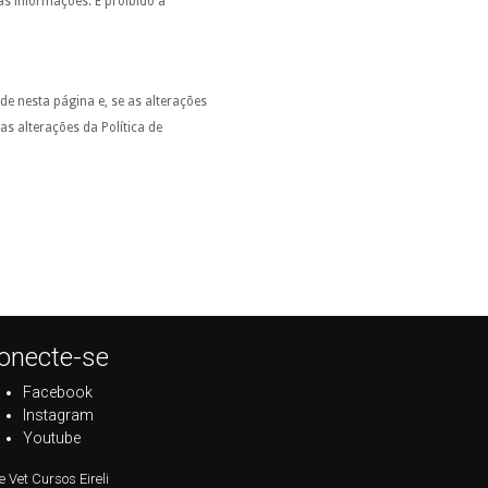
as informações. É proibido a
de nesta página e, se as alterações
as alterações da Política de
onecte-se
Facebook
Instagram
Youtube
e Vet Cursos Eireli