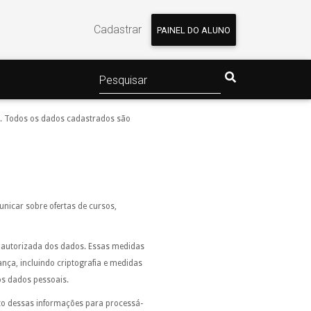
Cadastrar
PAINEL DO ALUNO
ce. Todos os dados cadastrados são
unicar sobre ofertas de cursos,
 autorizada dos dados. Essas medidas
ça, incluindo criptografia e medidas
os dados pessoais.
to dessas informações para processá-