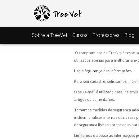
Sobre a TreeVet
Cursos
Professores
Blog
O compromisso da TreeVet é respeitar
utilizados apenas para melhorar a exp
Uso e Segurança das informações
Para seu cadastro, solicitamos inform
O seu e-mail é utilizado para lhe env
artigos ou comentários.
Tomamos medidas de segurança adequa
incluem análises internas de nossas 
de segurança físicas apropriadas pa
Limitamos o acesso às informações pe