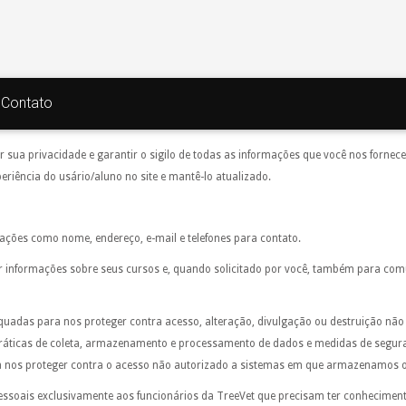
Contato
 sua privacidade e garantir o sigilo de todas as informações que você nos forne
eriência do usário/aluno no site e mantê-lo atualizado.
ações como nome, endereço, e-mail e telefones para contato.
iar informações sobre seus cursos e, quando solicitado por você, também para com
das para nos proteger contra acesso, alteração, divulgação ou destruição não
práticas de coleta, armazenamento e processamento de dados e medidas de seguran
ra nos proteger contra o acesso não autorizado a sistemas em que armazenamos 
ssoais exclusivamente aos funcionários da TreeVet que precisam ter conhecimen