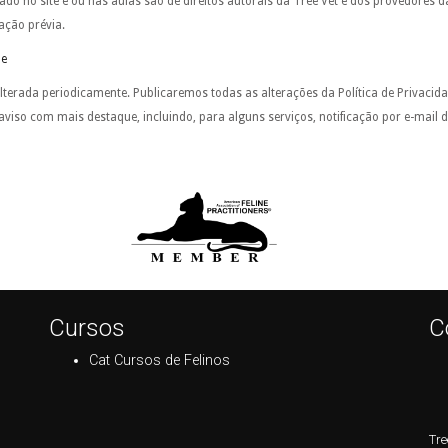
ado no site e ou nas aulas são de direitos autorais da Tree Vet e dos provedores d
ação prévia.
de
alterada periodicamente. Publicaremos todas as alterações da Política de Privacida
viso com mais destaque, incluindo, para alguns serviços, notificação por e-mail d
Cursos
C
Cat Cursos de Felinos
Tre