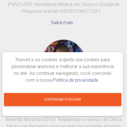
(FMVZ-USP). Residência Médica em Clínica e Cirurgia de
Pequenos Animais (HOVET/FMVZ-USP)....
Saiba mais...
Treevet e os cookies: a gente usa cookies para
personalizar anúncios e melhorar a sua experiência
no site. Ao continuar navegando, você concorda
com a nossa
Política de privacidade.
Ísis Danielle Silveira Gomes
CONTINUAR E FECHAR
São Caetano do Sul
Graduada em Medicina Veterinária pela Universidade
Anhembi Morumbi (2010). Residência no serviço de Clínica
Médica de Pequenos Animais pela Universidade Anhembi