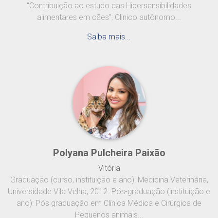
“Contribuição ao estudo das Hipersensibilidades
alimentares em cães”; Clinico autônomo...
Saiba mais...
Polyana Pulcheira Paixão
Vitória
Graduação (curso, instituição e ano): Medicina Veterinária,
Universidade Vila Velha, 2012. Pós-graduação (instituição e
ano): Pós graduação em Clínica Médica e Cirúrgica de
Pequenos animais...