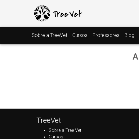
Sobre a TreeVet
Cursos
Professores
Blog
A
TreeVet
Sobre a Tree Vet
Cursos