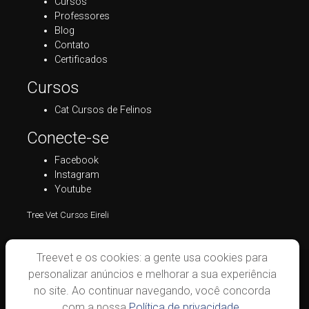
Cursos
Professores
Blog
Contato
Certificados
Cursos
Cat Cursos de Felinos
Conecte-se
Facebook
Instagram
Youtube
Tree Vet Cursos Eireli
Treevet e os cookies: a gente usa cookies para
personalizar anúncios e melhorar a sua experiência
no site. Ao continuar navegando, você concorda
com a nossa
Política de privacidade.