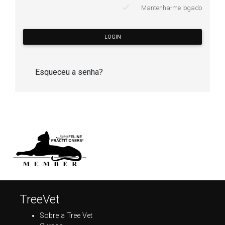
Mantenha-me logado
LOGIN
Esqueceu a senha?
TreeVet
Sobre a Tree Vet