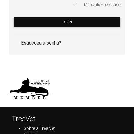
Mantenha-me logado
LOGIN
Esqueceu a senha?
TreeVet
Sobre a Tree Vet