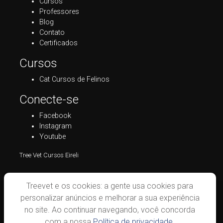
Cursos
Professores
Blog
Contato
Certificados
Cursos
Cat Cursos de Felinos
Conecte-se
Facebook
Instagram
Youtube
Tree Vet Cursos Eireli
Treevet e os cookies: a gente usa cookies para
personalizar anúncios e melhorar a sua experiência
no site. Ao continuar navegando, você concorda
com a nossa
Política de privacidade.