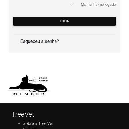
Mantenha-me logado
LOGIN
Esqueceu a senha?
TreeVet
Sobre a Tree Vet