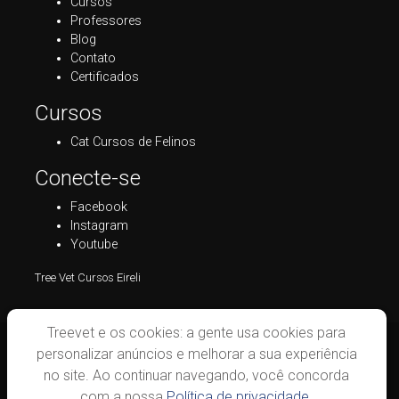
Cursos
Professores
Blog
Contato
Certificados
Cursos
Cat Cursos de Felinos
Conecte-se
Facebook
Instagram
Youtube
Tree Vet Cursos Eireli
Treevet e os cookies: a gente usa cookies para
personalizar anúncios e melhorar a sua experiência
no site. Ao continuar navegando, você concorda
com a nossa
Política de privacidade.