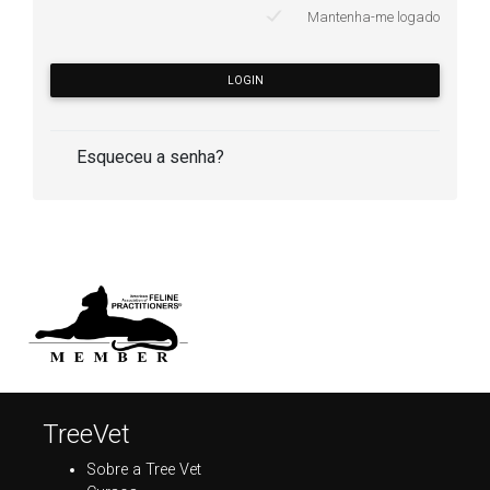
Mantenha-me logado
LOGIN
Esqueceu a senha?
TreeVet
Sobre a Tree Vet