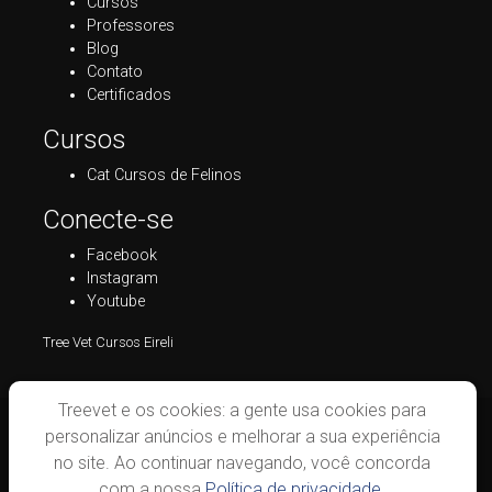
Cursos
Professores
Blog
Contato
Certificados
Cursos
Cat Cursos de Felinos
Conecte-se
Facebook
Instagram
Youtube
Tree Vet Cursos Eireli
Treevet e os cookies: a gente usa cookies para
personalizar anúncios e melhorar a sua experiência
no site. Ao continuar navegando, você concorda
com a nossa
Política de privacidade.