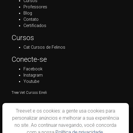
Cursos
Professores
Blog
Contato
Certificados
Cursos
Cat Cursos de Felinos
Conecte-se
Facebook
Instagram
Youtube
Tree Vet Cursos Eireli
Treevet e os cookies: a gente usa cookies para
personalizar anúncios e melhorar a sua experiência
no site. Ao continuar navegando, você concorda
com a nossa
Política de privacidade.