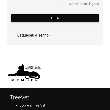
Mantenha-me logado
LOGIN
Esqueceu a senha?
TreeVet
Sobre a Tree Vet